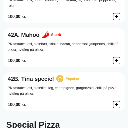
Pizzasauce,
ost,
bacon,
champignon,
kebab,
løg,
oksekød,
pepperoni,
rejer.
100,00 kr.
42A.
Mahoo
Stærk
Pizzasauce,
ost,
oksekød,
skinke,
bacon,
pepperoni,
jalapenos,
chilli på
pizza,
hvidløg på pizza.
100,00 kr.
42B.
Tina speciel
Populært
Pizzasauce,
ost,
oksefilet,
løg,
champignon,
gorgonzola,
chilli på pizza,
hvidløg på pizza.
100,00 kr.
Special Pizza