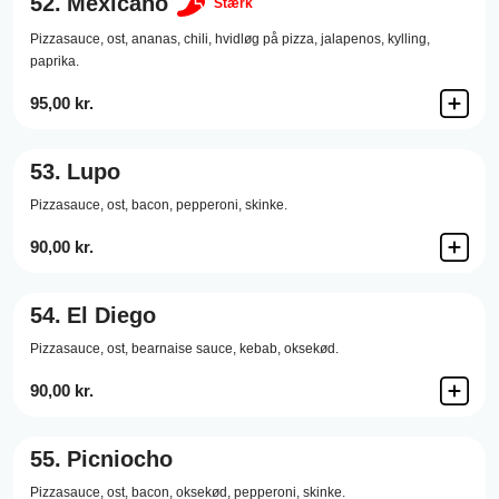
52.
Mexicano
Stærk
Pizzasauce,
ost,
ananas,
chili,
hvidløg på pizza,
jalapenos,
kylling,
paprika.
95,00 kr.
53.
Lupo
Pizzasauce,
ost,
bacon,
pepperoni,
skinke.
90,00 kr.
54.
El Diego
Pizzasauce,
ost,
bearnaise sauce,
kebab,
oksekød.
90,00 kr.
55.
Picniocho
Pizzasauce,
ost,
bacon,
oksekød,
pepperoni,
skinke.