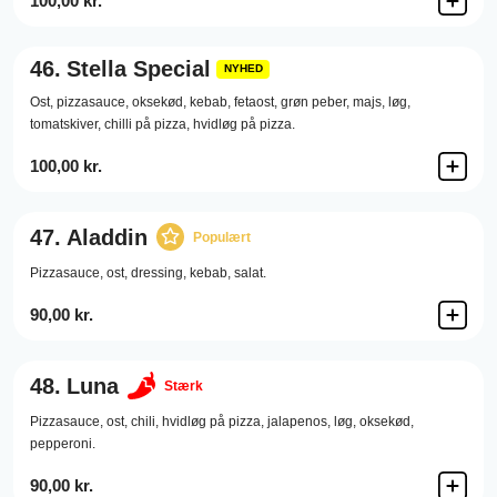
100,00 kr.
46.
Stella Special
NYHED
Ost,
pizzasauce,
oksekød,
kebab,
fetaost,
grøn peber,
majs,
løg,
tomatskiver,
chilli på pizza,
hvidløg på pizza.
100,00 kr.
47.
Aladdin
Populært
Pizzasauce,
ost,
dressing,
kebab,
salat.
90,00 kr.
48.
Luna
Stærk
Pizzasauce,
ost,
chili,
hvidløg på pizza,
jalapenos,
løg,
oksekød,
pepperoni.
90,00 kr.