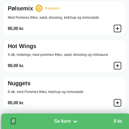
Pølsemix
Populært
Med Pommes frites, salat, dressing, ketchup og remoulade
85,00 kr.
Hot Wings
4 stk. hotwings, med pommes frites, salat, dressing og chilisauce
90,00 kr.
Nuggets
8 stk. med Pommes frites, ketchup og remoulade
85,00 kr.
Pommes frites
0
Se kurv
0 kr.