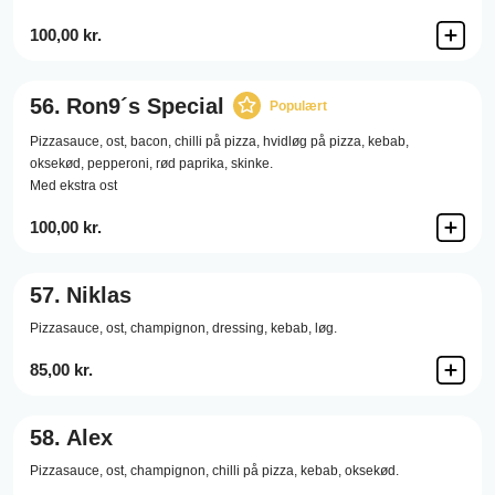
100,00 kr.
56.
Ron9´s Special
Populært
Pizzasauce,
ost,
bacon,
chilli på pizza,
hvidløg på pizza,
kebab,
oksekød,
pepperoni,
rød paprika,
skinke.
Med ekstra ost
100,00 kr.
57.
Niklas
Pizzasauce,
ost,
champignon,
dressing,
kebab,
løg.
85,00 kr.
58.
Alex
Pizzasauce,
ost,
champignon,
chilli på pizza,
kebab,
oksekød.