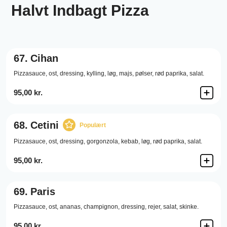
Halvt Indbagt Pizza
67.
Cihan
Pizzasauce,
ost,
dressing,
kylling,
løg,
majs,
pølser,
rød paprika,
salat.
95,00 kr.
68.
Cetini
Populært
Pizzasauce,
ost,
dressing,
gorgonzola,
kebab,
løg,
rød paprika,
salat.
95,00 kr.
69.
Paris
Pizzasauce,
ost,
ananas,
champignon,
dressing,
rejer,
salat,
skinke.
95,00 kr.